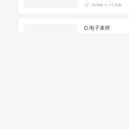
hfc958
1个月前
D.电子束焊
行业资讯
# 焊接方法分
hfc958
1个月前
东莞大件运输全年
行业资讯
# 大件运输
hfc958
1个月前