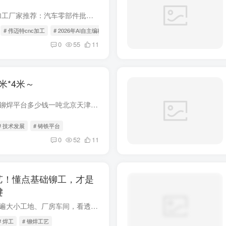
2026年AI自主编程CNC加工厂家推荐：汽车零部件批量生汽车零部件批量生产，交期、良率、成本这三个指标就像三座大山，压在很多采购经理和技术负责人的心头。发动机缸体这类大型件
# 伟迈特cnc加工
# 2026年AI自主编程
0
55
11
米*4米～
铆焊平台厂家米米米铸铁铆焊平台多少钱一吨北京天津上海广州深圳东莞佛山珠海江门中山惠州常州苏州杭州昆山南京太仓南通如皋泰州宁波无锡重庆金华嘉兴绍兴舟山温州徐州沭阳余姚镇江西安汉中郑州
# 技术发展
# 铸铁平台
0
52
11
艺！懂点基础铆工，才是
键
深耕焊接行业三十年，走遍大小工地、厂房车间，看透了这个行业最现实的差距。很多一线焊工，手上功夫无可挑剔。管道焊、全位置焊接、高空作业样样能扛，吃苦耐劳，不怕高温弧光，不怕粉尘劳累。
# 焊工
# 铆焊工艺