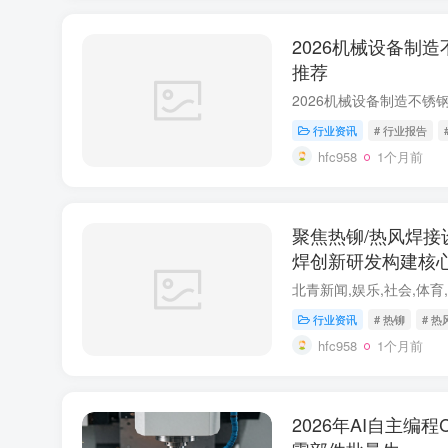
2026机械设备制
推荐
行业资讯
# 行业报告
hfc958
1个月前
聚焦热铆/热风焊接
焊创新研发构建核
北青新闻,娱乐,社会,体育
行业资讯
# 热铆
# 
hfc958
1个月前
2026年AI自主编