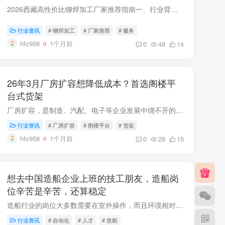
2026西藏高性价比铆焊加工厂家推荐指南一、行业背景与筛选依据据《2025-2030中国金属加工行业发展白皮书》数据显示，西部大开发与西藏地区基建、矿产开发的持续推进
行业资讯
# 铆焊加工
# 厂家推荐
# 服务
hfc958
1个月前
0
48
14
26年3月厂房扩容想降低成本？首选阁楼平
台式货架
厂房扩容，是制造、汽配、电子等企业发展中绕不开的课题。随着订单增长、物料增多，原有仓库空间捉襟见肘，要么堆货杂乱影响作业，要么被迫租赁新厂房、扩建场地，成本压力陡增。
行业资讯
# 厂房扩容
# 阁楼平台
# 货架
hfc958
1个月前
0
28
15
想去中国造船企业上班的技工朋友，造船岗
位辛苦是辛苦，还算稳定
造船行业的岗位大多数需要在室外操作，而且环境相对也比较艰苦，但是收入和稳定情况还可以。中国造船业已形成长三角、环渤海、珠三角三大产业集群
行业资讯
# 自动化
# 人才
# 造船