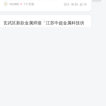
hfc958
1个月前
0
33
10
玄武区新款金属焊接「江苏中超金属科技供
应」
玄武区新款金属焊接「江苏中超金属科技供应」玄武区新款金属焊接。使用高效的焊接技术连续焊接技术：使用连续焊接技术可以减少焊接间歇时间，提高连续焊接的速度和效率。
行业资讯
# 质量控制
# 焊接技术
# 金属焊接
hfc958
1个月前
0
46
6
2022年中国智能制造装备行业存在的问题及
发展前景预测分析
2022年中国智能制造装备行业存在的问题及发展前景预测分析,智能制造,制造业,锂电,自动化
行业资讯
# 智能制造
# 转型升级
# 行业发展
hfc958
1个月前
0
43
5