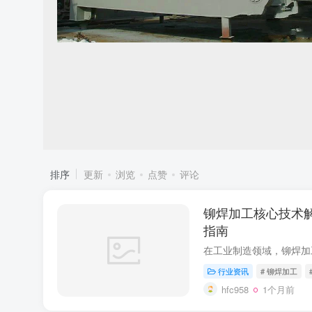
排序
更新
浏览
点赞
评论
铆焊加工核心技术
指南
行业资讯
# 铆焊加工
hfc958
1个月前