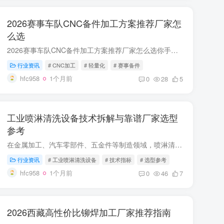
2026赛事车队CNC备件加工方案推荐厂家怎
么选
2026赛事车队CNC备件加工方案推荐厂家怎么选你手里那台赛车轮毂，装上新备件后花鼓轴心偏了0.02mm，整轮偏摆0.1mm，机械师调了40分钟才勉强锁死。
行业资讯
# CNC加工
# 轻量化
# 赛事备件
hfc958
1个月前
0
28
5
工业喷淋清洗设备技术拆解与靠谱厂家选型
参考
在金属加工、汽车零部件、五金件等制造领域，喷淋清洗设备是工件装配前必不可少的预处理环节，直接决定了后续产品的精度与使用寿命。作为行业从业15年的老炮
行业资讯
# 工业喷淋清洗设备
# 技术指标
# 选型参考
hfc958
1个月前
0
46
7
2026西藏高性价比铆焊加工厂家推荐指南