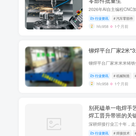
零部件批量生
行业资讯
# 汽车零部件
hfc958
1个月前
铆焊平台厂家2米*3
行业资讯
# 机械制造
hfc958
1个月前
别死磕单一电焊手
焊工晋升带班的关
行业资讯
# 焊接技术