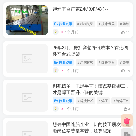
铆焊平台厂家2米*3米*4米～
行业资讯
# 机械制造
# 技术发展
# 铸铁平台
1个月前
11
26年3月厂房扩容想降低成本？首选阁
楼平台式货架
行业资讯
# 厂房扩容
# 阁楼平台
# 货架
1个月前
15
别死磕单一电焊手艺！懂点基础铆工，
才是焊工晋升带班的关键
行业资讯
# 焊接技术
# 焊工
# 铆焊工艺
1个月前
9
想去中国造船企业上班的技工朋友，造
船岗位辛苦是辛苦，还算稳定