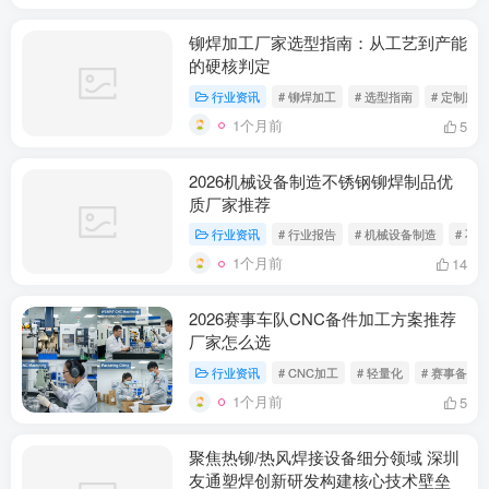
铆焊加工厂家选型指南：从工艺到产能
的硬核判定
行业资讯
# 铆焊加工
# 选型指南
# 定制服务
1个月前
5
2026机械设备制造不锈钢铆焊制品优
质厂家推荐
行业资讯
# 行业报告
# 机械设备制造
# 不
1个月前
14
2026赛事车队CNC备件加工方案推荐
厂家怎么选
行业资讯
# CNC加工
# 轻量化
# 赛事备件
1个月前
5
聚焦热铆/热风焊接设备细分领域 深圳
友通塑焊创新研发构建核心技术壁垒