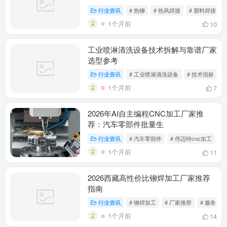
行业资讯
# 热铆
# 热风焊接
# 塑料焊接
1个月前
10
工业喷淋清洗设备技术拆解与靠谱厂家
选型参考
行业资讯
# 工业喷淋清洗设备
# 技术指标
#
1个月前
7
2026年AI自主编程CNC加工厂家推
荐：汽车零部件批量生
行业资讯
# 汽车零部件
# 伟迈特cnc加工
#
1个月前
11
2026西藏高性价比铆焊加工厂家推荐
指南
行业资讯
# 铆焊加工
# 厂家推荐
# 服务
1个月前
14