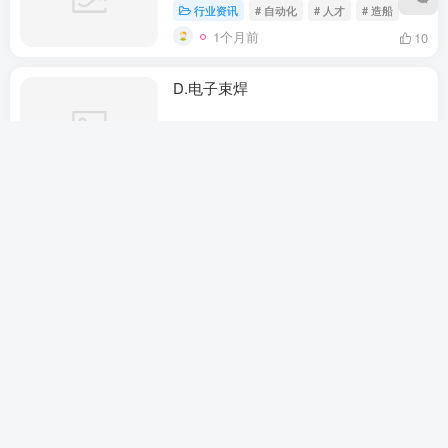
行业资讯
# 自动化
# 人才
# 造船
1个月前
10
D.电子束焊
行业资讯
# 焊接方法分类
# SQL语句
# 视
1个月前
8
玄武区新款金属焊接「江苏中超金属科
技供应」
行业资讯
# 质量控制
# 焊接技术
# 金属焊接
1个月前
6
东莞大件运输全年办理量有望破万宗
行业资讯
# 大件运输
# 东莞
# 许可申请
1个月前
12